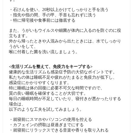
・石けんを使い、20秒以上かけてしっかりと手を洗う
・指先や指の間、手の甲、手首も忘れずに洗う
・特に帰宅後や食事前には徹底する
また、うがいもウイルスや細菌が体内に入るのを防ぐのに役
立ちます。
外から帰ったときや人混みから出たときには、水でしっかり
うがいをして、
喉に付着した菌を洗い流しましょう。
<生活リズムを整えて、免疫力をキープする>
健康的な生活リズムも感染症予防の大切なポイントです。
私たちの体は睡眠不足や疲れがたまると免疫力が低下し、
感染症にかかりやすくなります。
特に睡眠は体の回復に必要不可欠な時間ですので、
質の良い睡眠を確保することが大切です。
毎日の睡眠時間が不足していたり、寝付きが悪かったりする
場合は、
以下のような工夫を試してみましょう。
・就寝前にスマホやパソコンの使用を控える
・カフェインの摂取は昼過ぎまでにする
・就寝前にリラックスできる音楽や香りを取り入れる