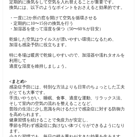
定期的に換気をして空気を入れ替えることが重要です。
換気には、以下のようなポイントをおさえると効果的です。
・一度に2か所の窓を開けて空気を循環させる
・定期的に10〜15分の換気を行う
・加湿器を使って湿度を保つ（50〜60％が目安）
乾燥した空気はウイルスが漂いやすい環境になるため、
加湿も感染予防に役立ちます。
特に冬場は暖房で乾燥しやすいので、加湿器や濡れタオルを
利用して
適度な湿度を維持しましょう。
<まとめ>
感染症予防には、特別な方法よりも日常のちょっとした工夫
がとても大事です。
手洗いやうがい、睡眠、食事、適度な運動、リラックス法、
そして室内の空気の流れを整えることなど、
普段の生活に少し意識を向けるだけで感染症に対する防御力
を高められます。
健康習慣を続けることで免疫力が安定し、
季節を問わず感染症に負けない体づくりができるようになり
ます。
小さな習慣でも、毎日の積み重ねが大きな効果を生みます。