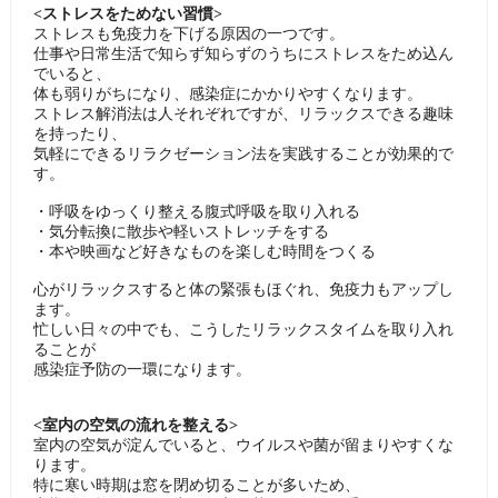
<ストレスをためない習慣>
ストレスも免疫力を下げる原因の一つです。
仕事や日常生活で知らず知らずのうちにストレスをため込ん
でいると、
体も弱りがちになり、感染症にかかりやすくなります。
ストレス解消法は人それぞれですが、リラックスできる趣味
を持ったり、
気軽にできるリラクゼーション法を実践することが効果的で
す。
・呼吸をゆっくり整える腹式呼吸を取り入れる
・気分転換に散歩や軽いストレッチをする
・本や映画など好きなものを楽しむ時間をつくる
心がリラックスすると体の緊張もほぐれ、免疫力もアップし
ます。
忙しい日々の中でも、こうしたリラックスタイムを取り入れ
ることが
感染症予防の一環になります。
<室内の空気の流れを整える>
室内の空気が淀んでいると、ウイルスや菌が留まりやすくな
ります。
特に寒い時期は窓を閉め切ることが多いため、