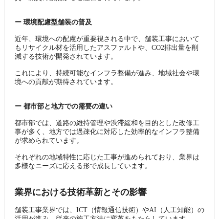
ー ​環境配慮型舗装の普及
近年、環境への配慮が重要視される中で、舗装工事において
もリサイクル材を活用したアスファルトや、CO2排出量を削
減する技術が開発されています。
これにより、持続可能なインフラ整備が進み、地域社会や環
境への貢献が期待されています。
ー ​都市部と地方での需要の違い
都市部では、道路の維持管理や渋滞緩和を目的とした改修工
事が多く、地方では過疎化に対応した効率的なインフラ整備
が求められています。
それぞれの地域特性に応じた工事が進められており、業界は
多様なニーズに応える形で成長しています。
業界における技術革新とその影響
舗装工事業界では、ICT（情報通信技術）やAI（人工知能）の
活用が進み、従来の施工方法に変革をもたらしています。