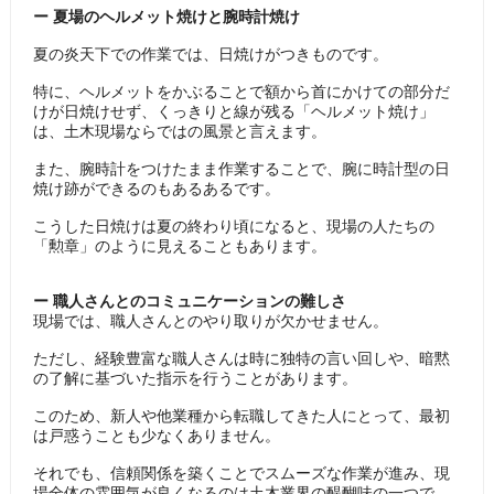
ー 夏場のヘルメット焼けと腕時計焼け
夏の炎天下での作業では、日焼けがつきものです。
特に、ヘルメットをかぶることで額から首にかけての部分だ
けが日焼けせず、くっきりと線が残る「ヘルメット焼け」
は、土木現場ならではの風景と言えます。
また、腕時計をつけたまま作業することで、腕に時計型の日
焼け跡ができるのもあるあるです。
こうした日焼けは夏の終わり頃になると、現場の人たちの
「勲章」のように見えることもあります。
ー 職人さんとのコミュニケーションの難しさ
現場では、職人さんとのやり取りが欠かせません。
ただし、経験豊富な職人さんは時に独特の言い回しや、暗黙
の了解に基づいた指示を行うことがあります。
このため、新人や他業種から転職してきた人にとって、最初
は戸惑うことも少なくありません。
それでも、信頼関係を築くことでスムーズな作業が進み、現
場全体の雰囲気が良くなるのは土木業界の醍醐味の一つで