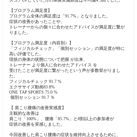
スコアUPしていた方の体操実施頻度は平均週4.5回でした。
【プログラム満足度】
プログラム全体の満足度は「91.7%」となりました。
症状の改善があったことや、
トレーナーからの個々に合わせたアドバイスが満足度に繋が
りました。
【プログラム満足度（内容別）】
「フィジカルチェック」「個別セッション」の満足度が特に
高い評価でした。
現状の身体の状態について把握 が出来、
トレーナー より個人に合わせたアドバイス を
受けたことが満足度に繋がったという声が多数挙がりまし
た。
フィジカルチェック 91.7 %
エクササイズ動画83.8%
ONE TAP SPORTS 75.0 %
個別セッション 91.7 ％
【 肩こり腰痛の改善実感度】
主観的な改善は
肩こり「100%」、腰痛「85.7%」と8割以上の参加者が
症状の改善を実感しました。
今回改善した肩こり腰痛の症状を維持向上させるために、