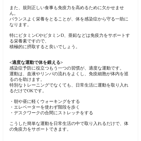
また、規則正しい食事も免疫力を高めるために欠かせませ
ん。
バランスよく栄養をとることが、体を感染症から守る一助に
なります。
特にビタミンCやビタミンD、亜鉛などは免疫力をサポートす
る栄養素ですので、
積極的に摂取すると良いでしょう。
<適度な運動で体を鍛える>
感染症予防に役立つもう一つの習慣が、適度な運動です。
運動は、血液やリンパの流れをよくし、免疫細胞が体内を巡
るのを助けます。
特別なトレーニングでなくても、日常生活に運動を取り入れ
るだけでOKです。
・朝や昼に軽くウォーキングをする
・エレベーターを使わず階段を歩く
・デスクワークの合間にストレッチをする
こうした簡単な運動を日常生活の中で取り入れるだけで、体
の免疫力をサポートできます。