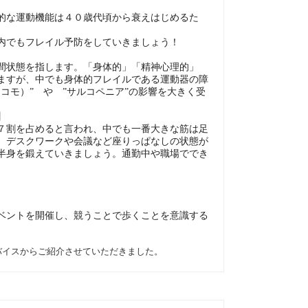
的な運動機能は４０歳代頃から衰えはじめるた
内でもフレイル予防をしていきましょう！
間状態を指します。「身体的」「精神心理的」
ますが、中でも身体的フレイルである運動器の障
コモ）” や ”サルコペニア”の影響を大きく受
】
７割を占めると言われ、中でも一番大きな筋は足
、デスクワークや会議など座りっぱなしの状態が
半身を鍛えていきましょう。通勤中や職場ででき
ベントを開催し、競うことで歩くことを意識する
バイスからご紹介させていただきました。