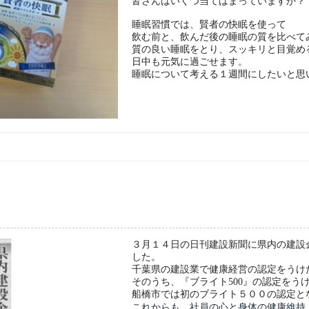
皆さんはいくつ当てはまっていますか？
睡眠習慣では、賢者の快眠を使って
飲む前と、飲んだ後の睡眠の質を比べて
質の良い睡眠をとり、スッキリと目覚め
日中も元気に過ごせます。
睡眠について考える１週間にしたいと思
３月１４日の日刊建設新聞に県内の建設
した。
千葉県の建設業で健康経営の認定をうけ
そのうち、『ブライト500』の認定をう
船橋市では初のブライト５００の認定と
これからも、社員の心と身体の健康維持