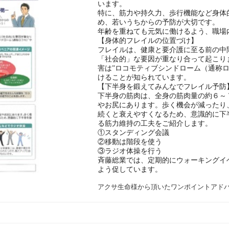
います。
特に、筋力や持久力、歩行機能など身体
め、若いうちからの予防が大切です。
年齢を重ねても元気に働けるよう、職場
【身体的フレイルの位置づけ】
フレイルは、健康と要介護に至る前の中
「社会的」な要因が重なり合って起こり
害は”ロコモティブシンドローム（通称ロ
けることが知られています。
【下半身を鍛えてみんなでフレイル予防
下半身の筋肉は、全身の筋肉量の約６～
やお尻にあります。歩く機会が減ったり
続くと衰えやすくなるため、意識的に下
る筋力維持の工夫をご紹介します。
①スタンディング会議
②移動は階段を使う
③ラジオ体操を行う
斉藤総業では、定期的にウォーキングイ
よう促しています。
アクサ生命様から頂いたワンポイントアド