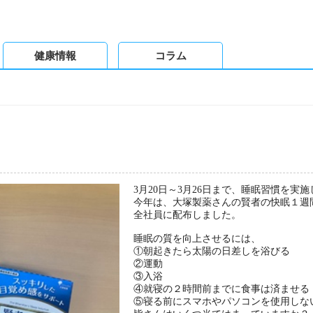
健康情報
コラム
3月20日～3月26日まで、睡眠習慣を実
今年は、大塚製薬さんの賢者の快眠１週
全社員に配布しました。
睡眠の質を向上させるには、
①朝起きたら太陽の日差しを浴びる
②運動
③入浴
④就寝の２時間前までに食事は済ませる
⑤寝る前にスマホやパソコンを使用しな