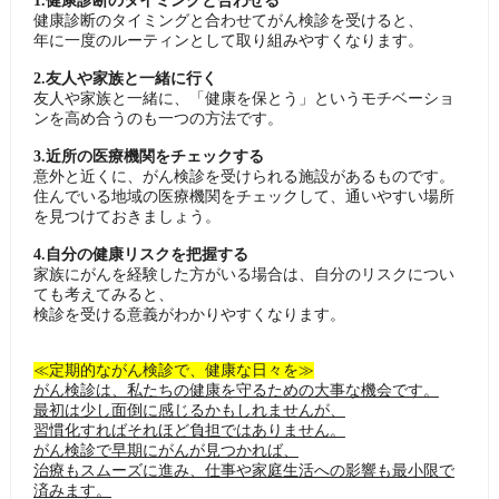
1.健康診断のタイミングと合わせる
健康診断のタイミングと合わせてがん検診を受けると、
年に一度のルーティンとして取り組みやすくなります。
2.友人や家族と一緒に行く
友人や家族と一緒に、「健康を保とう」というモチベーショ
ンを高め合うのも一つの方法です。
3.近所の医療機関をチェックする
意外と近くに、がん検診を受けられる施設があるものです。
住んでいる地域の医療機関をチェックして、通いやすい場所
を見つけておきましょう。
4.自分の健康リスクを把握する
家族にがんを経験した方がいる場合は、自分のリスクについ
ても考えてみると、
検診を受ける意義がわかりやすくなります。
≪定期的ながん検診で、健康な日々を≫
がん検診は、私たちの健康を守るための大事な機会です。
最初は少し面倒に感じるかもしれませんが、
習慣化すればそれほど負担ではありません。
がん検診で早期にがんが見つかれば、
治療もスムーズに進み、仕事や家庭生活への影響も最小限で
済みます。