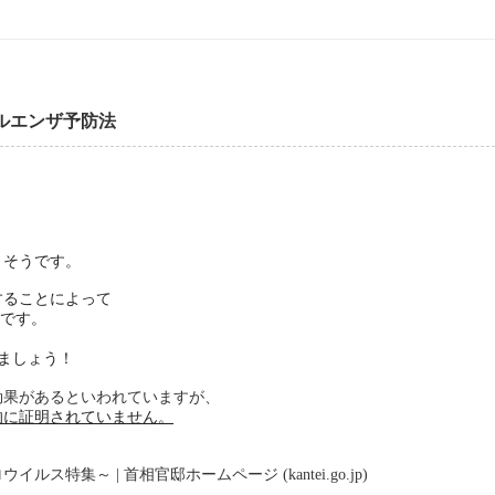
ルエンザ予防法
うそうです。
することによって
うです。
ましょう！
効果があるといわれていますが、
的に証明されていません。
集～ | 首相官邸ホームページ (kantei.go.jp)