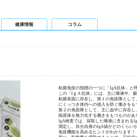
健康情報
コラム
粘膜免疫の指標の一つに「IgA抗体」と
この「IｇＡ抗体」には、主に唾液中、
粘膜表面に存在し、第１の免疫隊として
にくっつき体内への侵入を防ぐ働きをも
第２の免疫隊として、主に血中に存在し
病原体を無力化する働きをもつものがあ
IgA検査では、採取した唾液に含まれるI
測定し、自分自身のIgA値がどのくらい
免疫機能を高めるヒントがわかります！