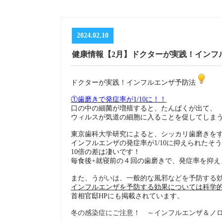
2024.02.10
健康情報【2月】ドクターが実践！インフ
ドクターが実践！インフルエンザ予防法
①歯磨きで発症率が1/10に！！
口の中の細菌が増殖すると、たんぱくが出て、
ウィルスが気道の細胞に入ることを促してしま
東京歯科大学研究によると、シッカリ歯磨きを
インフルエンザの発症率が1/10に抑えられたそ
10倍の差は凄いです！
毎食後+就寝前の４回の歯磨きで、発症率を抑え
がいは、一般的な風邪などを予防する
また、う
インフルエンザを予防する効果については科学
首相官邸HPにも掲載されています。
冬の感染症にご注意！ ～インフルエンザ＆ノロウイルス特