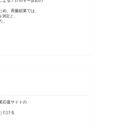
によるアレルギー反応の
ため、斉藤総業では、
を測定と、
た。
業応援サイトの
ただける
。