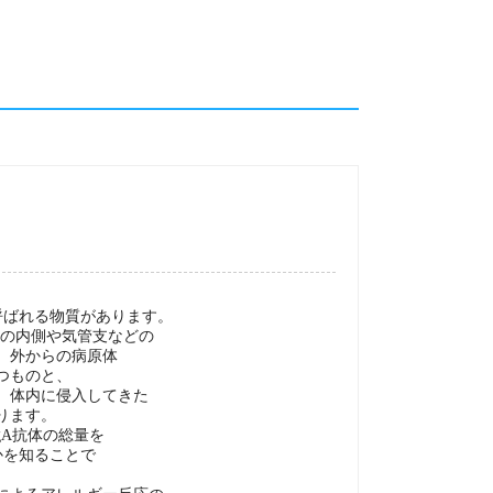
呼ばれる物質があります。
腸の内側や気管支などの
、外からの病原体
つものと、
、体内に侵入してきた
ります。
gA抗体の総量を
かを知ることで