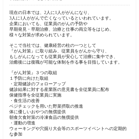
現在の日本では、2人に1人ががんになり、
3人に1人ががんで亡くなっているといわれています。
企業においても、従業員のがんの予防や
早期発見・早期治療、治療と仕事の両立等をはじめ、
様々な対策が求められています。
そこで当社では、健康経営の柱の一つとして
『がん対策』に取り組み、従業員をがんから守り、
もしがんになっても従業員が安心して治療に集中でき、
治癒後には復職が可能な体制を作る事を目指しています。
『がん対策』３つの取組
１予防に向けた取組
・定期健診のフォローアップ
健診結果に対する産業医の意見書を全従業員に配布
保健指導を全従業員に実施
・食生活の改善
ベジチェックを用いた野菜摂取の推進
体に優しいおやつの無償提供
朝食欠食対策の冷凍食品の無償提供
・運動の増進
ウォーキングや穴掘り大会等のスポーツイベントへの定期的
な参加