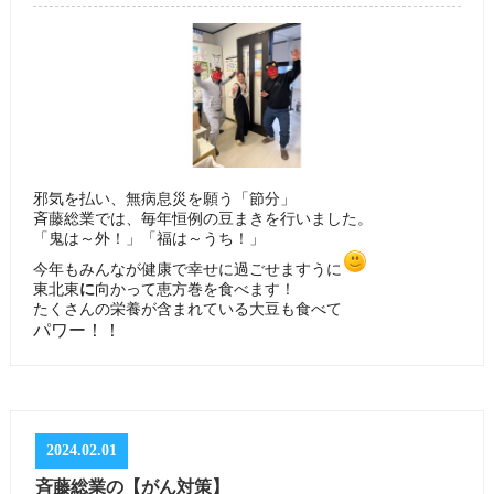
邪気を払い、無病息災を願う「節分」
斉藤総業では、毎年恒例の豆まきを行いました。
「鬼は～外！」「福は～うち！」
今年もみんなが健康で幸せに過ごせますうに
向かって恵方巻を食べます！
東北東
に
たくさんの栄養が含まれている大豆も食べて
パワー！！
2024.02.01
斉藤総業の【がん対策】