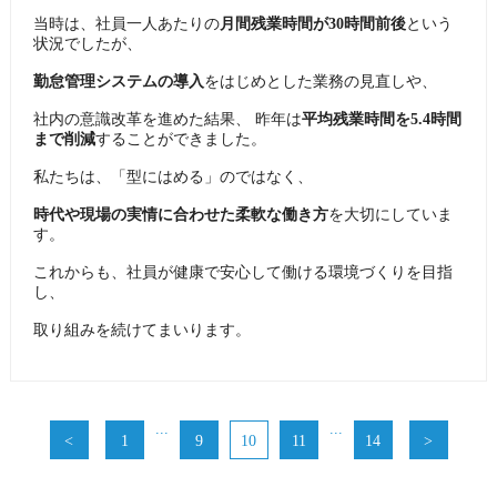
当時は、社員一人あたりの
月間残業時間が30時間前後
という
状況でしたが、
勤怠管理システムの導入
をはじめとした業務の見直しや、
社内の意識改革を進めた結果、 昨年は
平均残業時間を5.4時間
まで削減
することができました。
私たちは、「型にはめる」のではなく、
時代や現場の実情に合わせた柔軟な働き方
を大切にしていま
す。
これからも、社員が健康で安心して働ける環境づくりを目指
し、
取り組みを続けてまいります。
...
...
<
1
9
10
11
14
>