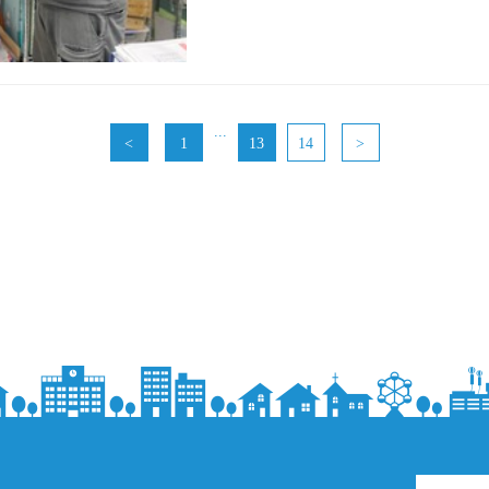
...
<
1
13
14
>