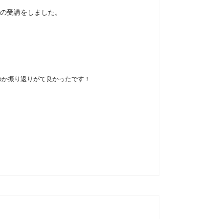
グの受講をしました。
のか振り返りがて良かったです！
。