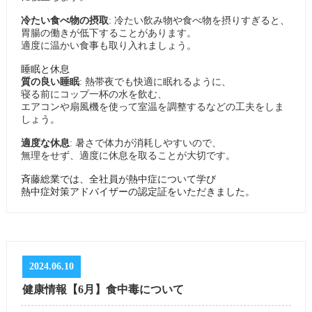
冷たい食べ物の摂取
: 冷たい飲み物や食べ物を摂りすぎると、
胃腸の働きが低下することがあります。
適度に温かい食事も取り入れましょう
。
睡眠と休息
質の良い睡眠
: 熱帯夜でも快適に眠れるように、
寝る前にコップ一杯の水を飲む、
エアコンや扇風機を使って室温を調整するなどの工夫をしま
しょう
。
適度な休息
: 暑さで体力が消耗しやすいので、
無理をせず、適度に休息を取ることが大切です
。
斉藤総業では、全社員が熱中症について学び
熱中症対策
アドバイザーの認定証をいただきました。
2024.06.10
健康情報【6月】食中毒について