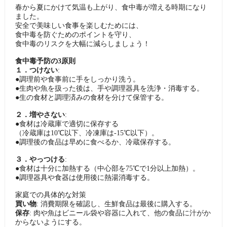
春から夏にかけて気温も上がり、食中毒が増える時期になり
ました。
安全で美味しい食事を楽しむためには、
食中毒を防ぐためのポイントを守り、
食中毒のリスクを大幅に減らしましょう！
食中毒予防の3原則
１．つけない
:
●調理前や食事前に手をしっかり洗う。
●生肉や魚を扱った後は、手や調理器具を洗浄・消毒する。
●生の食材と調理済みの食材を分けて保管する。
２．増やさない
:
●食材は冷蔵庫で適切に保存する
（冷蔵庫は10℃以下、冷凍庫は-15℃以下）。
●調理後の食品は早めに食べるか、冷蔵保存する。
３．やっつける
:
●食材は十分に加熱する（中心部を75℃で1分以上加熱）。
●調理器具や食器は使用後に熱湯消毒する。
家庭での具体的な対策
買い物
: 消費期限を確認し、生鮮食品は最後に購入する。
保存
: 肉や魚はビニール袋や容器に入れて、他の食品に汁がか
からないようにする。