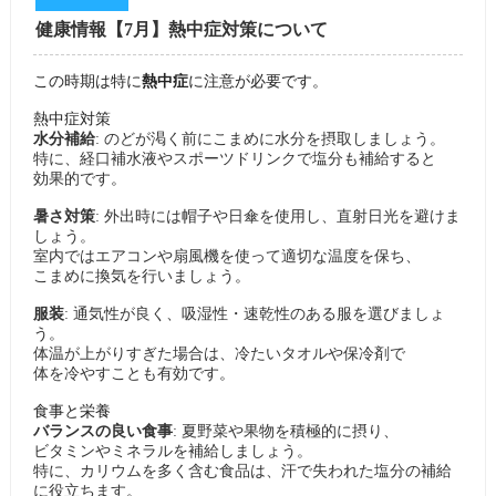
健康情報【7月】熱中症対策について
この時期は特に
熱中症
に注意が必要です。
熱中症対策
水分補給
: のどが渇く前にこまめに水分を摂取しましょう。
特に、経口補水液やスポーツドリンクで塩分も補給すると
効果的です
。
暑さ対策
: 外出時には帽子や日傘を使用し、
直射日光を避けま
しょう。
室内ではエアコンや扇風機を使って適切な温度を保ち、
こまめに換気を行いましょう
。
服装
: 通気性が良く、吸湿性・速乾性のある服を選びましょ
う。
体温が上がりすぎた場合は、冷たいタオルや保冷剤で
体を冷やすことも有効です
。
食事と栄養
バランスの良い食事
: 夏野菜や果物を積極的に摂り、
ビタミンやミネラルを補給しましょう。
特に、カリウムを多く含む食品は、汗で失われた塩分の補給
に役立ちます
。