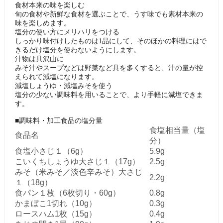
食材本来の味を楽しむ
旬の食材や新鮮な食材を選ぶことで、うす味でも素材本来の
味を楽しめます。
塩分の使い方にメリハリをつける
しっかり味付けしたものは1品にして、そのほかの料理にはで
きるだけ塩分を使わないようにします。
汁物は具沢山に
みそ汁やスープなどは野菜など具を多くすると、汁の量が控
えられて減塩になります。
減塩しょうゆ・減塩みそを使う
塩分の少ない調味料を用いることで、より手軽に減塩できま
す。
■調味料・加工食品の塩分量
食塩相当量（塩
食品名
分）
食塩小さじ１（6g）
5.9g
こいくちしょうゆ大さじ１（17g）
2.5g
みそ（米みそ／淡色辛みそ）大さじ
2.2g
１（18g）
食パン１枚（6枚切り・60g）
0.8g
かまぼこ1切れ（10g）
0.3g
ロースハム1枚（15g）
0.4g