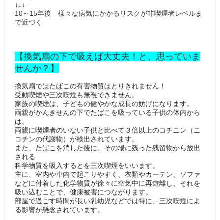
↓↓↓
10～15年後 様々な病気にかかるリスクが非喫煙者レベルま
で近づく
【換気扇の下で吸えば大丈夫！と、思っていま
せんか？】
換気扇ではたばこの有害物質はとりきれません！
受動喫煙や三次喫煙も無視できません。
家族の喫煙は、子どもの健やかな成長の妨げになります。
両親がかんきせんの下でたばこを吸っている子供の体内から
は、
両親に喫煙者のいない子供と比べて３倍以上のコチニン（ニ
コチンの代謝物）が検出されています。
また、たばこを消した後に、その場に残った残留物から放出
される
科学物質を吸入するとを三次喫煙をいいます。
主に、室内や車内で起こりやすく、衣類やカーテン、ソファ
などに付着した化学物質が徐々に空気中に再遊離し、それを
吸い込むことで、健康被害につながります。
部屋で過ごす時間が長い乳幼児などでは特に、三次喫煙によ
る影響が懸念されています。