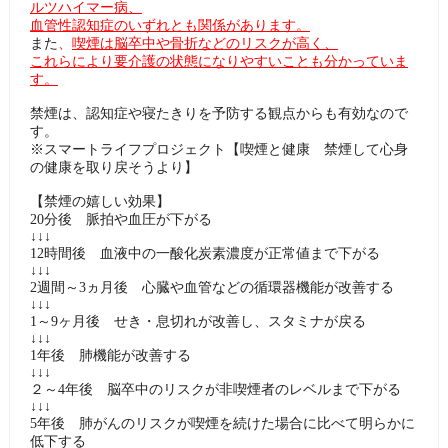
ルツハイマー病、
血管性認知症のいずれとも関係があります。
また
、
喫煙は脳卒中や骨折などのリスクが高く、
これらにより要介護の状態になりやすいことも分かっていま
す。
禁煙は、認知症や寝たきりを予防する観点からも有効なので
す。
※スマートライフプロジェクト【喫煙と健康 禁煙して心身
の健康を取り戻そうより】
【禁煙の嬉しい効果】
20分後 脈拍や血圧が下がる
↓↓↓
12時間後 血液中の一酸化炭素濃度が正常値まで下がる
↓↓↓
2週間～3ヵ月後 心臓や血管などの循環器機能が改善する
↓↓↓
1～9ヶ月後 せき・息切れが改善し、スタミナが戻る
↓↓↓
1年後 肺機能が改善する
↓↓↓
２～4年後 脳卒中のリスクが非喫煙者のレベルまで下がる
↓↓↓
5年後 肺がんのリスクが喫煙を続けた場合に比べて明らかに
低下する