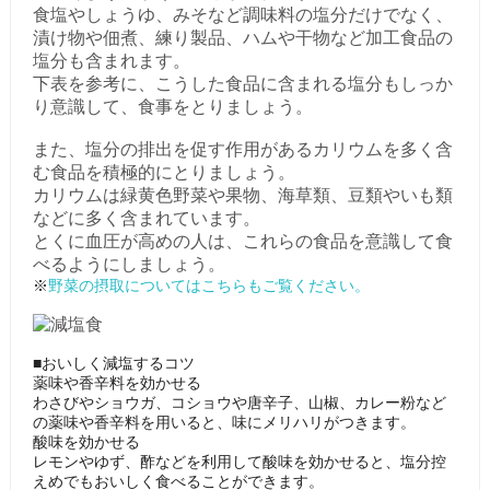
食塩やしょうゆ、みそなど調味料の塩分だけでなく、
漬け物や佃煮、練り製品、ハムや干物など加工食品の
塩分も含まれます。
下表を参考に、こうした食品に含まれる塩分もしっか
り意識して、食事をとりましょう。
また、塩分の排出を促す作用があるカリウムを多く含
む食品を積極的にとりましょう。
カリウムは緑黄色野菜や果物、海草類、豆類やいも類
などに多く含まれています。
とくに血圧が高めの人は、これらの食品を意識して食
べるようにしましょう。
※
野菜の摂取についてはこちらもご覧ください。
■おいしく減塩するコツ
薬味や香辛料を効かせる
わさびやショウガ、コショウや唐辛子、山椒、カレー粉など
の薬味や香辛料を用いると、味にメリハリがつきます。
酸味を効かせる
レモンやゆず、酢などを利用して酸味を効かせると、塩分控
えめでもおいしく食べることができます。