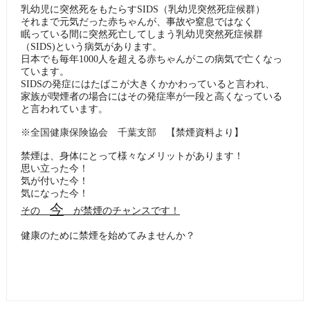
乳幼児に突然死をもたらすSIDS（乳幼児突然死症候群）
それまで元気だった赤ちゃんが、事故や窒息ではなく
眠っている間に突然死亡してしまう乳幼児突然死症候群
（SIDS)という病気があります。
日本でも毎年1000人を超える赤ちゃんがこの病気で亡くなっ
ています。
SIDSの発症
にはたばこが大きくかかわっていると言われ、
家族が喫煙者の場合にはその発症率が一段と高くなっている
と言われています。
※全国健康保険協会 千葉支部 【
禁煙資料より】
禁煙は、身体にとって様々なメリットがあります！
思い立った今！
気が付いた今！
気になった今！
今
その
が禁煙のチャンスです！
健康のために禁煙を始めてみませんか？