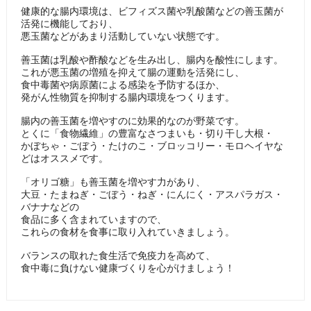
健康的な腸内環境は、ビフィズス菌や乳酸菌などの善玉菌が
活発に機能しており、
悪玉菌などがあまり活動していない状態です。
善玉菌は乳酸や酢酸などを生み出し、腸内を酸性にします。
これが悪玉菌の増殖を抑えて腸の運動を活発にし、
食中毒菌や病原菌による感染を予防するほか、
発がん性物質を抑制する腸内環境をつくります。
腸内の善玉菌を増やすのに効果的なのが野菜です。
とくに「食物繊維」の豊富なさつまいも・切り干し大根・
かぼちゃ・ごぼう・たけのこ・ブロッコリー・モロヘイヤな
どはオススメです。
「オリゴ糖」も善玉菌を増やす力があり、
大豆・たまねぎ・ごぼう・ねぎ・にんにく・アスパラガス・
バナナなどの
食品に多く含まれていますので、
これらの食材を食事に取り入れていきましょう。
バランスの取れた食生活で免疫力を高めて、
食中毒に負けない健康づくりを心がけましょう！