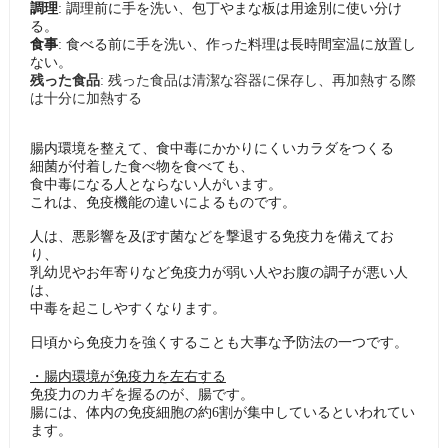
調理
: 調理前に手を洗い、包丁やまな板は用途別に使い分け
る。
食事
: 食べる前に手を洗い、作った料理は長時間室温に放置し
ない。
残った食品
: 残った食品は清潔な容器に保存し、再加熱する際
は十分に加熱する
腸内環境を整えて、食中毒にかかりにくいカラダをつくる
細菌が付着した食べ物を食べても、
食中毒になる人とならない人がいます。
これは、免疫機能の違いによるものです。
人は、悪影響を及ぼす菌などを撃退する免疫力を備えてお
り、
乳幼児やお年寄りなど免疫力が弱い人やお腹の調子が悪い人
は、
中毒を起こしやすくなります。
日頃から免疫力を強くすることも大事な予防法の一つです。
・腸内環境が免疫力を左右する
免疫力のカギを握るのが、腸です。
腸には、体内の免疫細胞の約6割が集中しているといわれてい
ます。