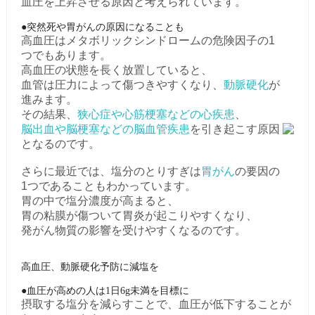
血圧を上昇させる原因と考えられています。
●突然死や胃がんの原因になることも
高血圧はメタボリックシンドロームの危険因子の1
つでもあります。
高血圧の状態を長く放置していると、
血管は圧力によって傷つきやすくなり、
動脈硬化
が
進みます。
その結果、
狭心症や心筋梗塞などの心疾患
、
脳出血や脳梗塞などの脳血管疾患
を引き起こす原因
となるのです。
さらに最近では、塩分のとりすぎは
胃がん
の要因の
1つであることもわかっています。
胃の中で塩分濃度が高まると、
胃の粘膜が傷ついて胃炎が起こりやすくなり、
発がん物質の影響を受けやすくなるのです。
高血圧、動脈硬化予防に減塩を
●血圧が高めの人は1日6g未満を目標に
摂取する塩分を減らすことで、血圧が低下することが