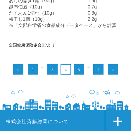
あじの開き1尾（90g）
1.9g
昆布佃煮（10g）
0.7g
たくあん1切れ（10g）
0.3g
梅干し1個（10g）
2.2g
※「文部科学省の食品成分データベース」から計算
全国健康保険協会HPより
...
...
<
1
3
4
5
7
>
株式会社斉藤総業について