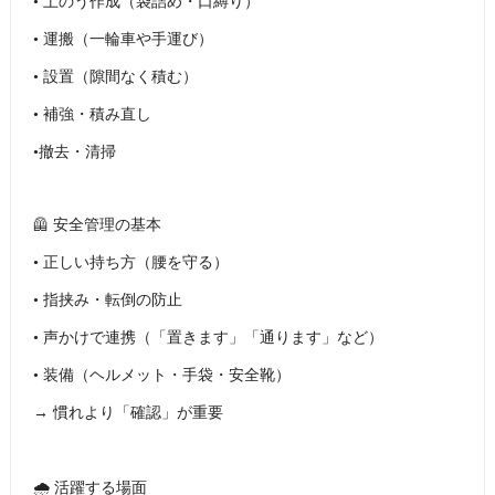
• 土のう作成（袋詰め・口縛り）
• 運搬（一輪車や手運び）
• 設置（隙間なく積む）
• 補強・積み直し
•撤去・清掃
🦺 安全管理の基本
• 正しい持ち方（腰を守る）
• 指挟み・転倒の防止
• 声かけで連携（「置きます」「通ります」など）
• 装備（ヘルメット・手袋・安全靴）
→ 慣れより「確認」が重要
🌧 活躍する場面